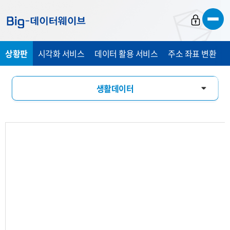
바
바
바
로
로
로
가
가
가
상황판
시각화 서비스
데이터 활용 서비스
주소 좌표 변환
기
기
기
생활데이터
활동인구
유입유출
소비패턴
기업현황