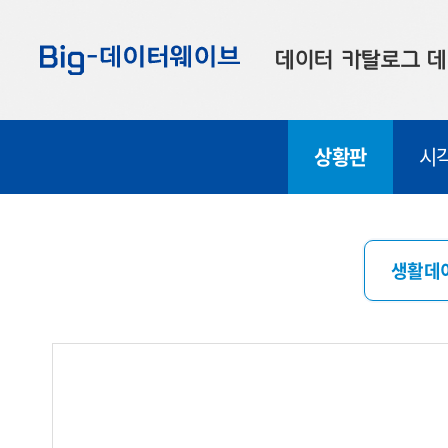
바
바
바
로
로
로
데이터 카탈로그
데
가
가
가
기
기
기
공공데이터
대
상황판
시
부산데이터
우
맞춤형 데이터
셀
연계 데이터
생활데
데이터 제공 신청
데이터 오류 신고