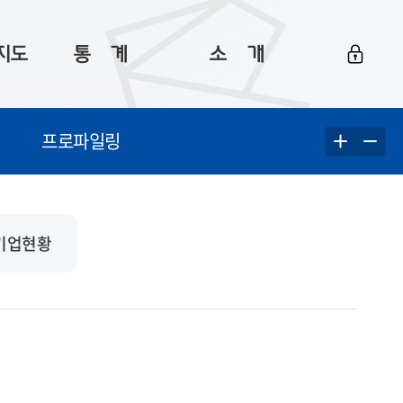
지도
통ㅤ계
소ㅤ개
부산 통계
플랫폼 소개
프로파일링
통계로 보는 부산
공지사항
데이터
통계 자료실
Big 월간뉴스
지도
통계 알림
이용 안내
기업현황
5
통계 관련 정보
이용 문의 및 개선 요청