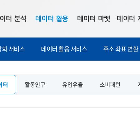
이터 분석
데이터 활용
데이터 마켓
데이터 
시 보드
상황판
데이터 구매
전국 통합맵
각화 서비스
데이터 활용 서비스
주소 좌표 변환
수사례
시각화 서비스
맞춤형 의뢰
데이터 현황
프 분석
데이터 활용 서비스
데이터 공모전
지도 기반 
주소 좌표 변환
판매자 신청
시민 공감
이터
활동인구
유입유출
소비패턴
프로파일링
참여 기업 홍보
소상공인36
마켓 이용 안내