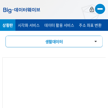
바
바
바
로
로
로
가
가
가
상황판
시각화 서비스
데이터 활용 서비스
주소 좌표 변환
기
기
기
생활데이터
AI 분석
활동인구
유입유출
소비패턴
기업현황