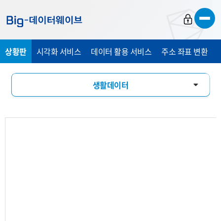
바
바
바
로
로
로
가
가
가
상황판
시각화 서비스
데이터 활용 서비스
주소 좌표 변환
기
기
기
생활데이터
활동인구
유입유출
소비패턴
기업현황