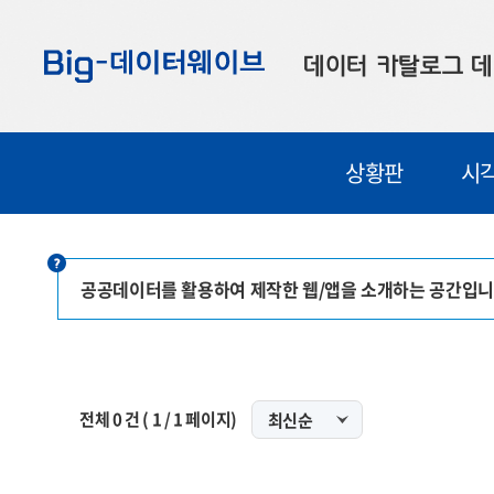
바
바
바
로
로
로
데이터 카탈로그
데
가
가
가
기
기
기
공공데이터
대
상황판
시
부산데이터
우
맞춤형 데이터
셀
연계 데이터
공공데이터를 활용하여 제작한 웹/앱을 소개하는 공간입니
데이터 제공 신청
데이터 오류 신고
전체
0
건 (
1
/
1
페이지)