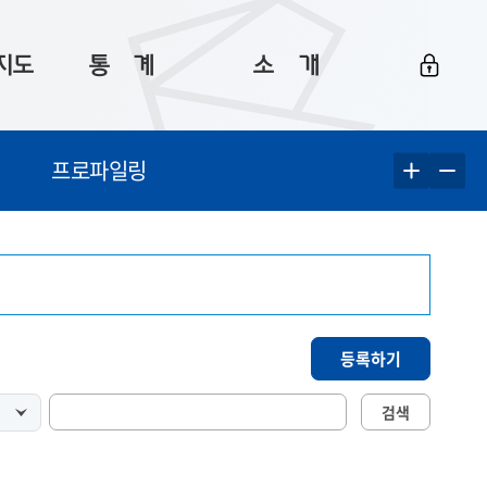
지도
통ㅤ계
소ㅤ개
부산 통계
플랫폼 소개
프로파일링
통계로 보는 부산
공지사항
데이터
통계 자료실
Big 월간뉴스
지도
통계 알림
이용 안내
5
통계 관련 정보
이용 문의 및 개선 요청
등록하기
검색