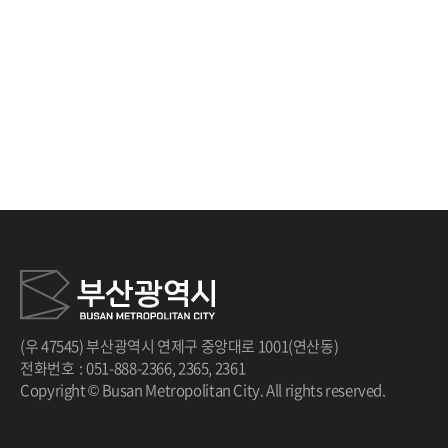
처음
이전
다음
끝
(우 47545) 부산광역시 연제구 중앙대로 1001(연산동)
전화번호
:
051-888-2366
,
2365
,
2361
Copyright © Busan Metropolitan City. All rights reserved.