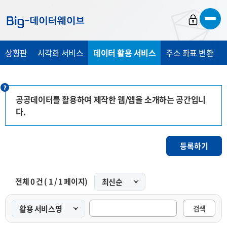
바
바
바
로
로
로
가
가
가
상황판
시각화 서비스
데이터 활용 서비스
주소 좌표 변환
기
기
기
공공데이터를 활용하여 제작한 웹/앱을 소개하는 공간입니
다.
등록하기
전체
0
건 (
1
/
1
페이지)
검색