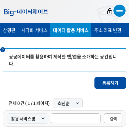
바
바
바
로
로
로
가
가
가
상황판
시각화 서비스
데이터 활용 서비스
주소 좌표 변환
기
기
기
공공데이터를 활용하여 제작한 웹/앱을 소개하는 공간입니
다.
등록하기
전체
0
건 (
1
/
1
페이지)
검색