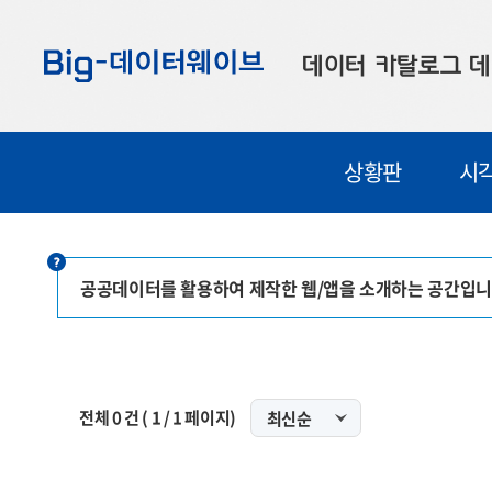
바
바
바
로
로
로
데이터 카탈로그
데
가
가
가
기
기
기
공공데이터
대
상황판
시
부산데이터
우
맞춤형 데이터
셀
연계 데이터
공공데이터를 활용하여 제작한 웹/앱을 소개하는 공간입니
데이터 제공 신청
데이터 오류 신고
전체
0
건 (
1
/
1
페이지)