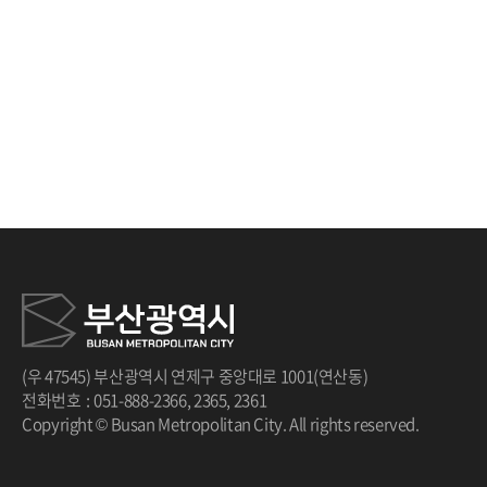
처음
이전
다음
끝
(우 47545) 부산광역시 연제구 중앙대로 1001(연산동)
전화번호
:
051-888-2366
,
2365
,
2361
Copyright © Busan Metropolitan City. All rights reserved.