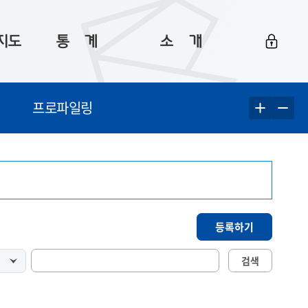
지도
통ㅤ계
소ㅤ개
부산 통계
플랫폼 소개
프로파일링
통계로 보는 부산
공지사항
데이터
통계 자료실
Big 월간뉴스
지도
통계 알림
이용 안내
5
통계 관련 정보
이용 문의 및 개선 요청
등록하기
검색