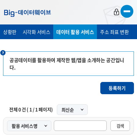
바
바
바
로
로
로
가
가
가
상황판
시각화 서비스
데이터 활용 서비스
주소 좌표 변환
기
기
기
공공데이터를 활용하여 제작한 웹/앱을 소개하는 공간입니
다.
등록하기
전체
0
건 (
1
/
1
페이지)
검색