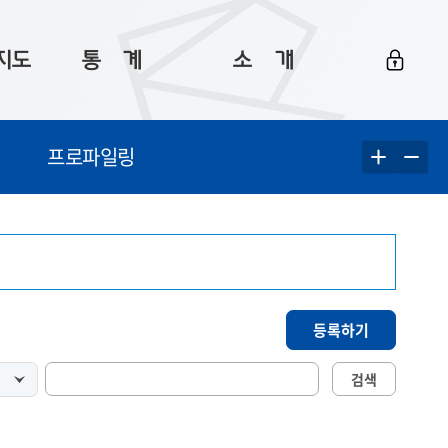
지도
통ㅤ계
소ㅤ개
부산 통계
플랫폼 소개
프로파일링
통계로 보는 부산
공지사항
데이터
통계 자료실
Big 월간뉴스
지도
통계 알림
이용 안내
5
통계 관련 정보
이용 문의 및 개선 요청
등록하기
검색