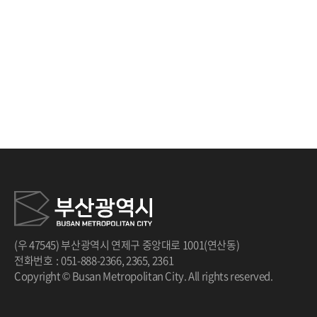
처음
이전
다음
끝
(우 47545) 부산광역시 연제구 중앙대로 1001(연산동)
전화번호
:
051-888-2366
,
2365
,
2361
Copyright © Busan Metropolitan City. All rights reserved.