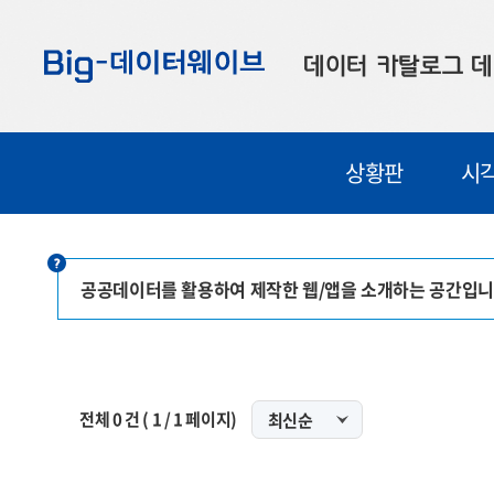
바
바
바
로
로
로
데이터 카탈로그
데
가
가
가
기
기
기
공공데이터
대
상황판
시
부산데이터
우
맞춤형 데이터
셀
연계 데이터
공공데이터를 활용하여 제작한 웹/앱을 소개하는 공간입니
데이터 제공 신청
데이터 오류 신고
전체
0
건 (
1
/
1
페이지)