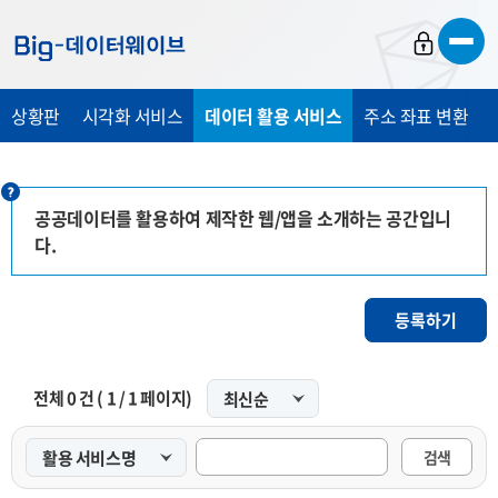
바
바
바
로
로
로
가
가
가
상황판
시각화 서비스
데이터 활용 서비스
주소 좌표 변환
기
기
기
공공데이터를 활용하여 제작한 웹/앱을 소개하는 공간입니
다.
등록하기
전체
0
건 (
1
/
1
페이지)
검색