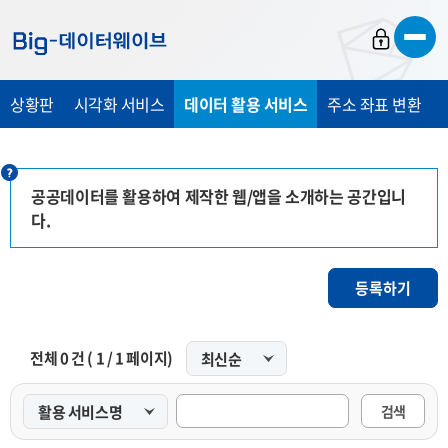
바
바
바
로
로
로
가
가
가
상황판
시각화 서비스
데이터 활용 서비스
주소 좌표 변환
기
기
기
공공데이터를 활용하여 제작한 웹/앱을 소개하는 공간입니
다.
등록하기
전체
0
건 (
1
/
1
페이지)
검색