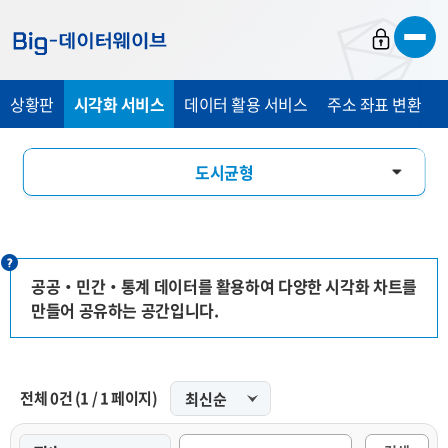
바
바
바
로
로
로
가
가
가
상황판
시각화 서비스
데이터 활용 서비스
주소 좌표 변환
기
기
기
도시균형
인구특성
경제관광
공공‧민간‧통계 데이터를 활용하여 다양한 시각화 차트를
만들어 공유하는 공간입니다.
교통안전
인포그래픽
전체
0
건
(
1
/
1
페이지)