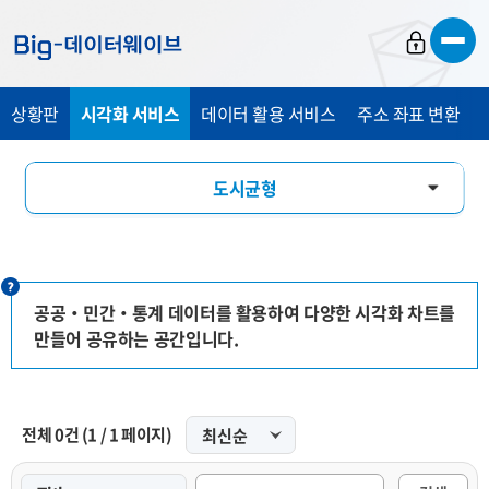
바
바
바
로
로
로
가
가
가
상황판
시각화 서비스
데이터 활용 서비스
주소 좌표 변환
기
기
기
도시균형
인구특성
경제관광
공공‧민간‧통계 데이터를 활용하여 다양한 시각화 차트를
만들어 공유하는 공간입니다.
교통안전
인포그래픽
전체
0
건
(
1
/
1
페이지)