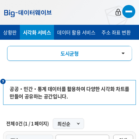
바
바
바
로
로
로
가
가
가
상황판
시각화 서비스
데이터 활용 서비스
주소 좌표 변환
기
기
기
도시균형
인구특성
경제관광
공공‧민간‧통계 데이터를 활용하여 다양한 시각화 차트를
만들어 공유하는 공간입니다.
교통안전
인포그래픽
전체
0
건
(
1
/
1
페이지)