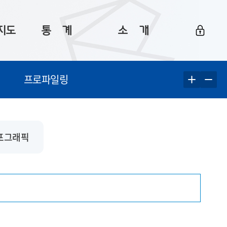
지도
통ㅤ계
소ㅤ개
부산 통계
플랫폼 소개
프로파일링
통계로 보는 부산
공지사항
데이터
통계 자료실
Big 월간뉴스
지도
통계 알림
이용 안내
포그래픽
5
통계 관련 정보
이용 문의 및 개선 요청