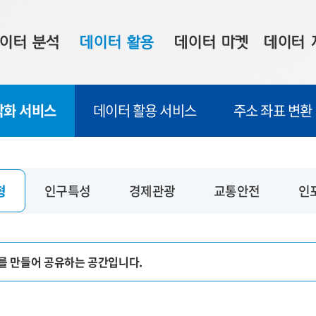
이터 분석
데이터 활용
데이터 마켓
데이터 
시 보드
상황판
데이터 구매
전국 통합맵
각화 서비스
데이터 활용 서비스
주소 좌표 변환
수사례
시각화 서비스
맞춤형 의뢰
데이터 현황
프 분석
데이터 활용 서비스
데이터 공모전
지도 기반 
주소 좌표 변환
판매자 신청
시민 공감
형
인구특성
경제관광
교통안전
인
프로파일링
참여 기업 홍보
소상공인36
마켓 이용 안내
를 만들어 공유하는 공간입니다.