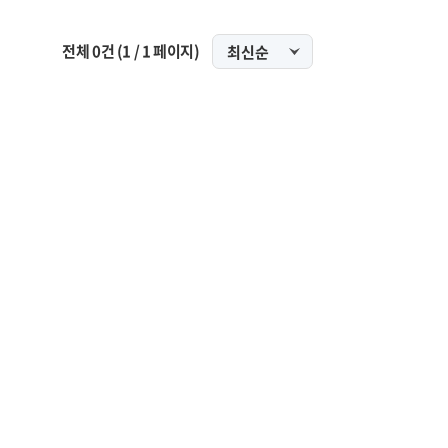
전체
0
건
(
1
/
1
페이지)