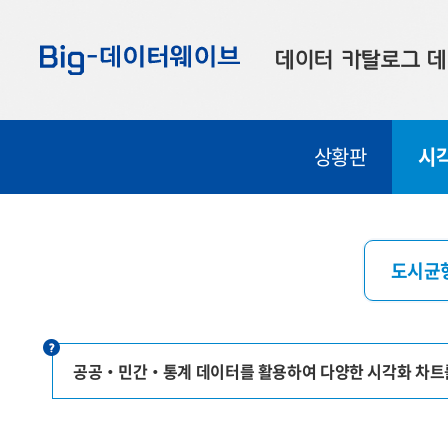
바
바
바
로
로
로
데이터 카탈로그
데
가
가
가
기
기
기
공공데이터
대
상황판
시
부산데이터
우
맞춤형 데이터
셀
연계 데이터
도시균
데이터 제공 신청
데이터 오류 신고
공공‧민간‧통계 데이터를 활용하여 다양한 시각화 차트