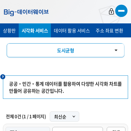
바
바
바
로
로
로
가
가
가
상황판
시각화 서비스
데이터 활용 서비스
주소 좌표 변환
기
기
기
도시균형
인구특성
경제관광
공공‧민간‧통계 데이터를 활용하여 다양한 시각화 차트를
만들어 공유하는 공간입니다.
교통안전
인포그래픽
전체
0
건
(
1
/
1
페이지)