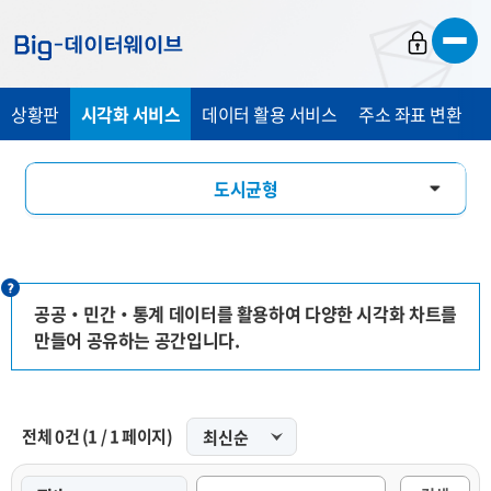
바
바
바
로
로
로
가
가
가
상황판
시각화 서비스
데이터 활용 서비스
주소 좌표 변환
기
기
기
도시균형
인구특성
경제관광
공공‧민간‧통계 데이터를 활용하여 다양한 시각화 차트를
만들어 공유하는 공간입니다.
교통안전
인포그래픽
전체
0
건
(
1
/
1
페이지)