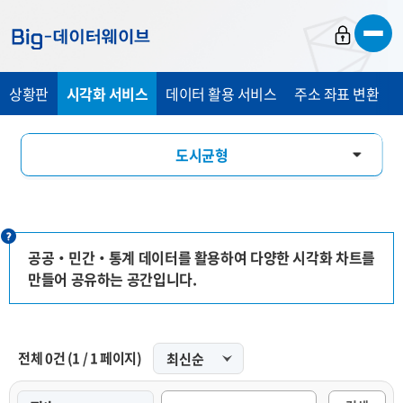
바
바
바
로
로
로
가
가
가
상황판
시각화 서비스
데이터 활용 서비스
주소 좌표 변환
기
기
기
도시균형
인구특성
경제관광
공공‧민간‧통계 데이터를 활용하여 다양한 시각화 차트를
만들어 공유하는 공간입니다.
교통안전
인포그래픽
전체
0
건
(
1
/
1
페이지)