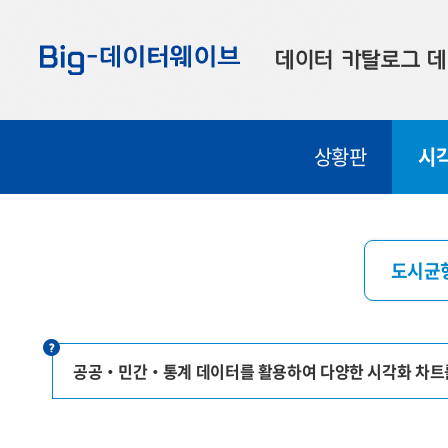
바
바
바
로
로
로
데이터 카탈로그
데
가
가
가
기
기
기
공공데이터
대
상황판
시
부산데이터
우
맞춤형 데이터
셀
연계 데이터
도시균
데이터 제공 신청
데이터 오류 신고
공공‧민간‧통계 데이터를 활용하여 다양한 시각화 차트