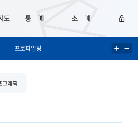
지도
통ㅤ계
소ㅤ개
부산 통계
플랫폼 소개
프로파일링
통계로 보는 부산
공지사항
데이터
통계 자료실
Big 월간뉴스
지도
통계 알림
이용 안내
포그래픽
5
통계 관련 정보
이용 문의 및 개선 요청