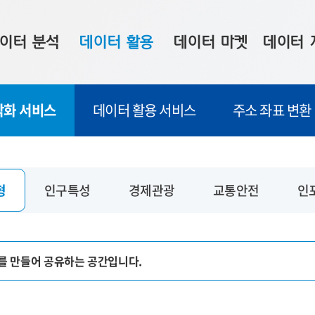
이터 분석
데이터 활용
데이터 마켓
데이터 
시 보드
상황판
데이터 구매
전국 통합맵
각화 서비스
데이터 활용 서비스
주소 좌표 변환
수사례
시각화 서비스
맞춤형 의뢰
데이터 현황
프 분석
데이터 활용 서비스
데이터 공모전
지도 기반 
주소 좌표 변환
판매자 신청
시민 공감
형
인구특성
경제관광
교통안전
인
프로파일링
참여 기업 홍보
소상공인36
마켓 이용 안내
를 만들어 공유하는 공간입니다.