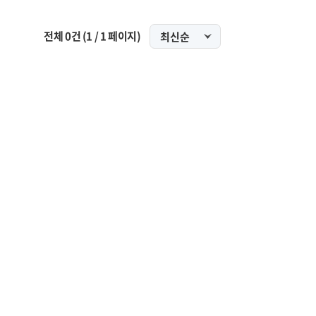
전체
0
건
(
1
/
1
페이지)