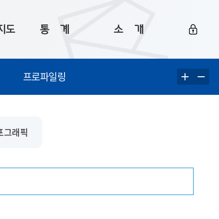
지도
통ㅤ계
소ㅤ개
부산 통계
플랫폼 소개
프로파일링
통계로 보는 부산
공지사항
데이터
통계 자료실
Big 월간뉴스
지도
통계 알림
이용 안내
포그래픽
5
통계 관련 정보
이용 문의 및 개선 요청