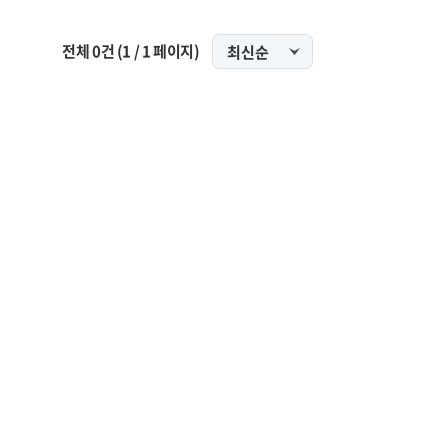
전체
0
건
(
1
/
1
페이지)