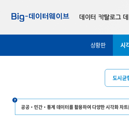
바
바
바
로
로
로
데이터 카탈로그
데
가
가
가
기
기
기
공공데이터
대
상황판
시
부산데이터
우
맞춤형 데이터
셀
연계 데이터
도시균
데이터 제공 신청
데이터 오류 신고
공공‧민간‧통계 데이터를 활용하여 다양한 시각화 차트