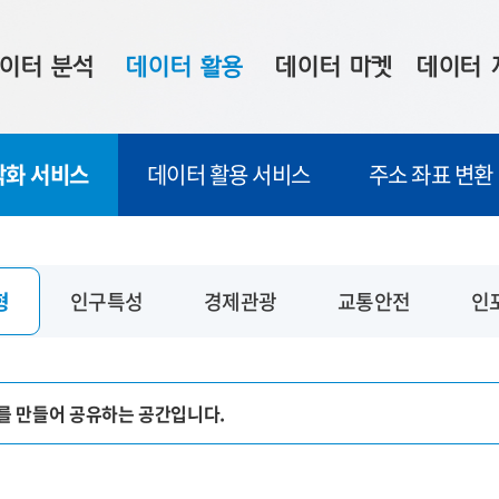
이터 분석
데이터 활용
데이터 마켓
데이터 
시 보드
상황판
데이터 구매
전국 통합맵
각화 서비스
데이터 활용 서비스
주소 좌표 변환
수사례
시각화 서비스
맞춤형 의뢰
데이터 현황
프 분석
데이터 활용 서비스
데이터 공모전
지도 기반 
주소 좌표 변환
판매자 신청
시민 공감
형
인구특성
경제관광
교통안전
인
프로파일링
참여 기업 홍보
소상공인36
마켓 이용 안내
를 만들어 공유하는 공간입니다.