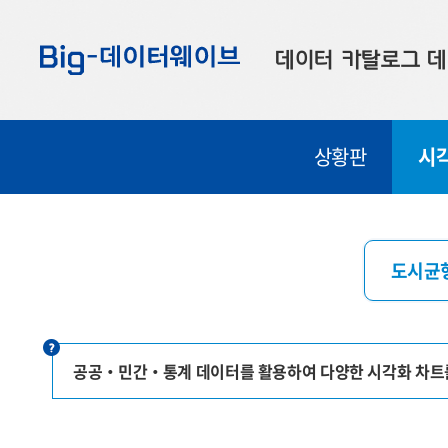
바
바
바
로
로
로
데이터 카탈로그
데
가
가
가
기
기
기
공공데이터
대
상황판
시
부산데이터
우
맞춤형 데이터
셀
연계 데이터
도시균
데이터 제공 신청
데이터 오류 신고
공공‧민간‧통계 데이터를 활용하여 다양한 시각화 차트