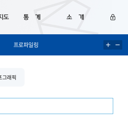
지도
통ㅤ계
소ㅤ개
부산 통계
플랫폼 소개
프로파일링
통계로 보는 부산
공지사항
데이터
통계 자료실
Big 월간뉴스
지도
통계 알림
이용 안내
포그래픽
5
통계 관련 정보
이용 문의 및 개선 요청