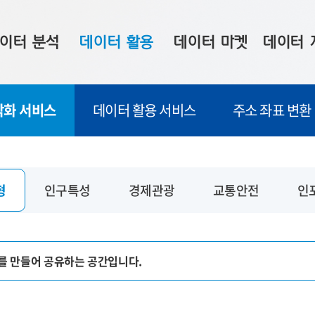
이터 분석
데이터 활용
데이터 마켓
데이터 
시 보드
상황판
데이터 구매
전국 통합맵
각화 서비스
데이터 활용 서비스
주소 좌표 변환
수사례
시각화 서비스
맞춤형 의뢰
데이터 현황
프 분석
데이터 활용 서비스
데이터 공모전
지도 기반 
주소 좌표 변환
판매자 신청
시민 공감
형
인구특성
경제관광
교통안전
인
프로파일링
참여 기업 홍보
소상공인36
마켓 이용 안내
를 만들어 공유하는 공간입니다.