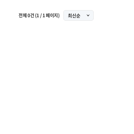
전체
0
건
(
1
/
1
페이지)