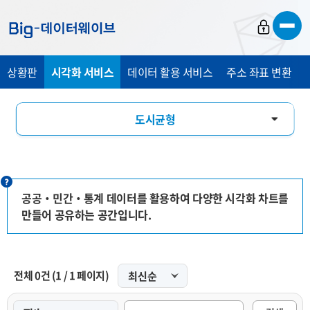
바
바
바
로
로
로
가
가
가
상황판
시각화 서비스
데이터 활용 서비스
주소 좌표 변환
기
기
기
도시균형
인구특성
경제관광
공공‧민간‧통계 데이터를 활용하여 다양한 시각화 차트를
만들어 공유하는 공간입니다.
교통안전
인포그래픽
전체
0
건
(
1
/
1
페이지)