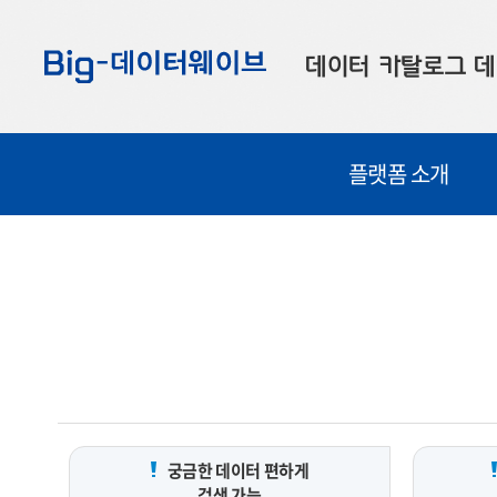
바
바
바
로
로
로
데이터 카탈로그
데
가
가
가
기
기
기
공공데이터
대
플랫폼 소개
부산데이터
우
맞춤형 데이터
셀
연계 데이터
데이터 제공 신청
데이터 오류 신고
궁금한 데이터 편하게
검색 가능