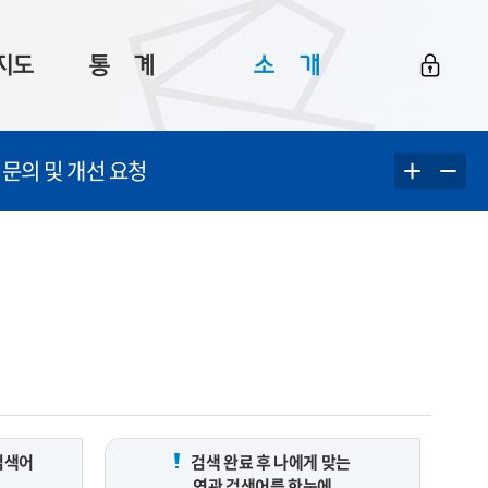
지도
통ㅤ계
소ㅤ개
부산 통계
플랫폼 소개
 문의 및 개선 요청
통계로 보는 부산
공지사항
데이터
통계 자료실
Big 월간뉴스
지도
통계 알림
이용 안내
5
통계 관련 정보
이용 문의 및 개선 요청
검색어
검색 완료 후 나에게 맞는
연관 검색어를 한눈에