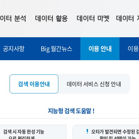
이터 분석
데이터 활용
데이터 마켓
데이터 
시 보드
상황판
데이터 구매
전국 통합맵
공지사항
Big 월간뉴스
이용 안내
이용
수사례
시각화 서비스
맞춤형 의뢰
데이터 현황
프 분석
데이터 활용 서비스
데이터 공모전
지도 기반 
주소 좌표 변환
판매자 신청
시민 공감
검색 이용안내
데이터 서비스 신청 안내
프로파일링
참여 기업 홍보
소상공인36
마켓 이용 안내
지능형 검색 도움말 !
검색 시 자동 완성 기능
오타가 발견되면 수정된 
으로 편리하게
확인 및 선택이 가능