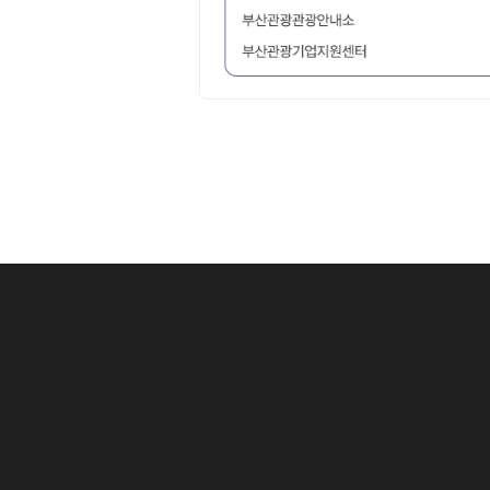
1 .
상세검색 후 
아이콘 클릭 시
1 .
검색어를 입력
2 .
선택한 데이터
1 .
체크가 없으면
1-1
검색어 중 # 
3 .
선택한 데이터
2 .
검색 조건으로 
2 .
검색 조건을 
예) (AND 검색
3 .
분류별 검색 
4 .
최종 검색어를
5 .
최종 검색 조