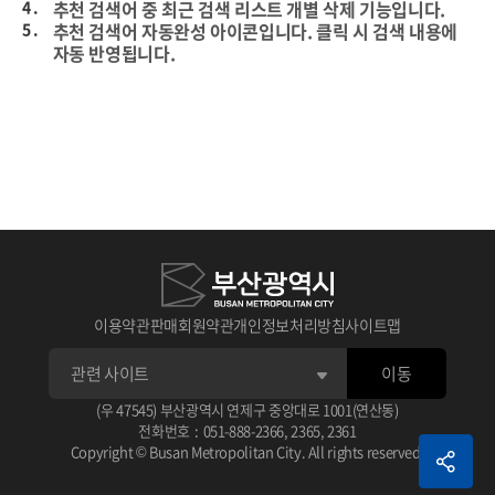
4 .
추천 검색어 중 최근 검색 리스트 개별 삭제 기능입니다.
5 .
추천 검색어 자동완성 아이콘입니다. 클릭 시 검색 내용에
자동 반영됩니다.
이용약관
판매회원약관
개인정보처리방침
사이트맵
이동
1 .
상세검색 후 선택한 데이터의 타이틀입니다.
(우 47545) 부산광역시 연제구 중앙대로 1001(연산동)
아이콘 클릭 시 선택한 데이터 스크랩이 가능합니다.
전화번호
:
051-888-2366
,
2365
,
2361
2 .
선택한 데이터 평점 주기 기능입니다.
1 .
체크가 없으면 기본 상세 검색됩니다.
Copyright © Busan Metropolitan City. All rights reserved.
3 .
선택한 데이터 관련 정보입니다.
2 .
검색 조건으로 AND, OR, NOT으로 검색됩니다.
예) (AND 검색어) (OR 검색어) (NOT 검색어)