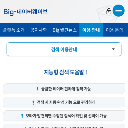
바
바
바
로
로
로
가
가
가
플랫폼 소개
공지사항
Big 월간뉴스
이용 안내
이용 문의 및
기
기
기
검색 이용안내
데이터 서비스 신청 안내
지능형 검색 도움말 !
궁금한 데이터 편하게
검색 가능
검색 시 자동 완성 기능
으로 편리하게
오타가 발견되면 수정된 검색어
확인 및 선택이 가능