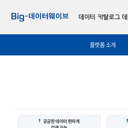
바
바
바
로
로
로
데이터 카탈로그
데
가
가
가
기
기
기
공공데이터
대
플랫폼 소개
부산데이터
우
맞춤형 데이터
셀
연계 데이터
데이터 제공 신청
데이터 오류 신고
궁금한 데이터 편하게
검색 가능