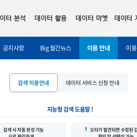
이터 분석
데이터 활용
데이터 마켓
데이터 
시 보드
상황판
데이터 구매
전국 통합맵
공지사항
Big 월간뉴스
이용 안내
이용
수사례
시각화 서비스
맞춤형 의뢰
데이터 현황
프 분석
데이터 활용 서비스
데이터 공모전
지도 기반 
주소 좌표 변환
판매자 신청
시민 공감
검색 이용안내
데이터 서비스 신청 안내
프로파일링
참여 기업 홍보
소상공인36
마켓 이용 안내
지능형 검색 도움말 !
검색 시 자동 완성 기능
오타가 발견되면 수정된 
으로 편리하게
확인 및 선택이 가능