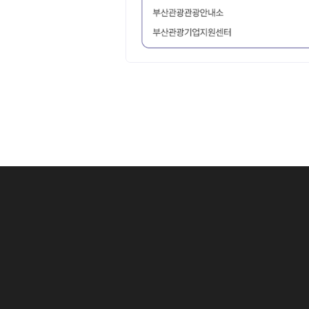
1 .
상세검색 후 
아이콘 클릭 시
1 .
검색어를 입력
2 .
선택한 데이터
1 .
체크가 없으면
1-1
검색어 중 # 
3 .
선택한 데이터
2 .
검색 조건으로 
2 .
검색 조건을 
예) (AND 검색
3 .
분류별 검색 
4 .
최종 검색어를
5 .
최종 검색 조