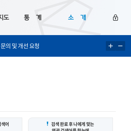
지도
통ㅤ계
소ㅤ개
부산 통계
플랫폼 소개
 문의 및 개선 요청
통계로 보는 부산
공지사항
데이터
통계 자료실
Big 월간뉴스
지도
통계 알림
이용 안내
5
통계 관련 정보
이용 문의 및 개선 요청
검색어
검색 완료 후 나에게 맞는
연관 검색어를 한눈에