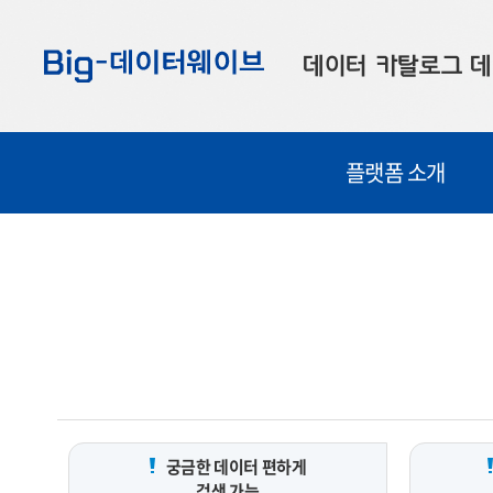
바
바
바
로
로
로
데이터 카탈로그
데
가
가
가
기
기
기
공공데이터
대
플랫폼 소개
부산데이터
우
맞춤형 데이터
셀
연계 데이터
데이터 제공 신청
데이터 오류 신고
궁금한 데이터 편하게
검색 가능