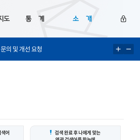
지도
통ㅤ계
소ㅤ개
부산 통계
플랫폼 소개
 문의 및 개선 요청
통계로 보는 부산
공지사항
데이터
통계 자료실
Big 월간뉴스
지도
통계 알림
이용 안내
5
통계 관련 정보
이용 문의 및 개선 요청
검색어
검색 완료 후 나에게 맞는
연관 검색어를 한눈에