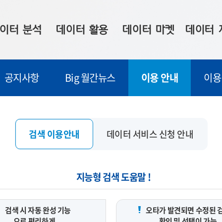
이터 분석
데이터 활용
데이터 마켓
데이터 
시 보드
상황판
데이터 구매
전국 통합맵
공지사항
Big 월간뉴스
이용 안내
이용
수사례
시각화 서비스
맞춤형 의뢰
데이터 현황
프 분석
데이터 활용 서비스
데이터 공모전
지도 기반 
주소 좌표 변환
판매자 신청
시민 공감
검색 이용안내
데이터 서비스 신청 안내
프로파일링
참여 기업 홍보
소상공인36
마켓 이용 안내
지능형 검색 도움말 !
검색 시 자동 완성 기능
오타가 발견되면 수정된 
으로 편리하게
확인 및 선택이 가능