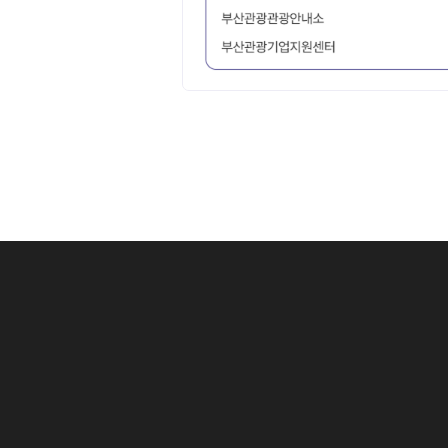
1 .
상세검색 후 
아이콘 클릭 시
1 .
검색어를 입력
2 .
선택한 데이터
1 .
체크가 없으면
1-1
검색어 중 # 
3 .
선택한 데이터
2 .
검색 조건으로 
2 .
검색 조건을 
예) (AND 검색
3 .
분류별 검색 
4 .
최종 검색어를
5 .
최종 검색 조