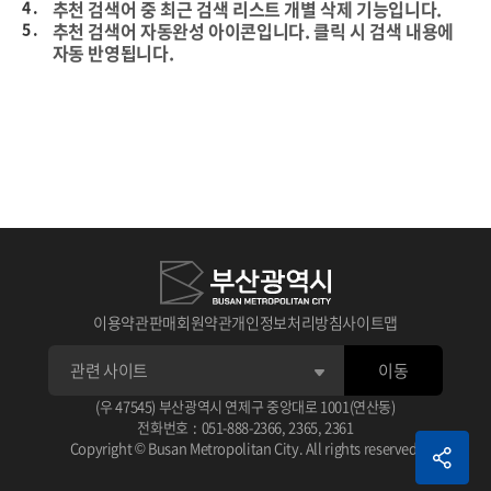
4 .
추천 검색어 중 최근 검색 리스트 개별 삭제 기능입니다.
5 .
추천 검색어 자동완성 아이콘입니다. 클릭 시 검색 내용에
자동 반영됩니다.
이용약관
판매회원약관
개인정보처리방침
사이트맵
이동
1 .
상세검색 후 선택한 데이터의 타이틀입니다.
(우 47545) 부산광역시 연제구 중앙대로 1001(연산동)
아이콘 클릭 시 선택한 데이터 스크랩이 가능합니다.
전화번호
:
051-888-2366
,
2365
,
2361
2 .
선택한 데이터 평점 주기 기능입니다.
1 .
체크가 없으면 기본 상세 검색됩니다.
Copyright © Busan Metropolitan City. All rights reserved.
3 .
선택한 데이터 관련 정보입니다.
2 .
검색 조건으로 AND, OR, NOT으로 검색됩니다.
예) (AND 검색어) (OR 검색어) (NOT 검색어)