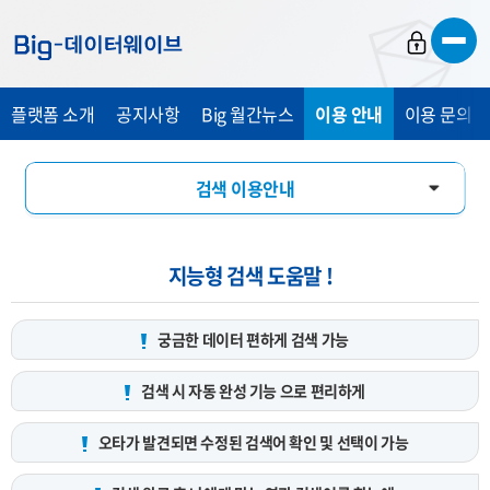
바
바
바
로
로
로
가
가
가
플랫폼 소개
공지사항
Big 월간뉴스
이용 안내
이용 문의 및
기
기
기
검색 이용안내
데이터 서비스 신청 안내
지능형 검색 도움말 !
궁금한 데이터 편하게
검색 가능
검색 시 자동 완성 기능
으로 편리하게
오타가 발견되면 수정된 검색어
확인 및 선택이 가능