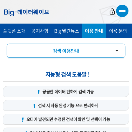
바
바
바
로
로
로
가
가
가
플랫폼 소개
공지사항
Big 월간뉴스
이용 안내
이용 문의 및
기
기
기
검색 이용안내
데이터 서비스 신청 안내
지능형 검색 도움말 !
궁금한 데이터 편하게
검색 가능
검색 시 자동 완성 기능
으로 편리하게
오타가 발견되면 수정된 검색어
확인 및 선택이 가능