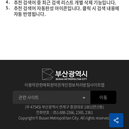
4 .
추천 검색어 중 최근 검색 리스트 개별 삭제 기능입니다.
5 .
추천 검색어 자동완성 아이콘입니다. 클릭 시 검색 내용에
자동 반영됩니다.
이용약관
판매회원약관
개인정보처리방침
사이트맵
이동
1 .
상세검색 후 선택한 데이터의 타이틀입니다.
(우 47545) 부산광역시 연제구 중앙대로 1001(연산동)
아이콘 클릭 시 선택한 데이터 스크랩이 가능합니다.
전화번호
:
051-888-2366
,
2365
,
2361
2 .
선택한 데이터 평점 주기 기능입니다.
1 .
체크가 없으면 기본 상세 검색됩니다.
Copyright © Busan Metropolitan City. All rights reserved.
3 .
선택한 데이터 관련 정보입니다.
2 .
검색 조건으로 AND, OR, NOT으로 검색됩니다.
예) (AND 검색어) (OR 검색어) (NOT 검색어)