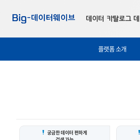
바
바
바
로
로
로
데이터 카탈로그
데
가
가
가
기
기
기
공공데이터
대
플랫폼 소개
부산데이터
우
맞춤형 데이터
셀
연계 데이터
데이터 제공 신청
데이터 오류 신고
궁금한 데이터 편하게
검색 가능