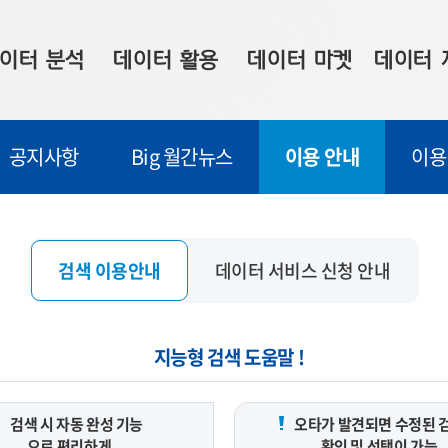
이터 분석
데이터 활용
데이터 마켓
데이터 
시 보드
상황판
데이터 구매
전국 통합맵
공지사항
Big 월간뉴스
이용 안내
이용
수사례
시각화 서비스
맞춤형 의뢰
데이터 현황
프 분석
데이터 활용 서비스
데이터 공모전
지도 기반 
주소 좌표 변환
판매자 신청
시민 공감
검색 이용안내
데이터 서비스 신청 안내
프로파일링
참여 기업 홍보
소상공인36
마켓 이용 안내
지능형 검색 도움말 !
검색 시 자동 완성 기능
오타가 발견되면 수정된 
으로 편리하게
확인 및 선택이 가능