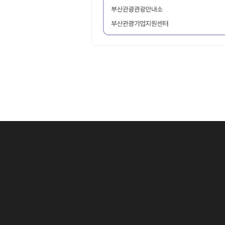
1 .
상세검색 후 
아이콘 클릭 시
1 .
검색어를 입력
2 .
선택한 데이터
1 .
체크가 없으면
1-1
검색어 중 # 
3 .
선택한 데이터
2 .
검색 조건으로 
2 .
검색 조건을 
예) (AND 검색
3 .
분류별 검색 
4 .
최종 검색어를
5 .
최종 검색 조