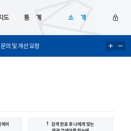
지도
통ㅤ계
소ㅤ개
부산 통계
플랫폼 소개
 문의 및 개선 요청
통계로 보는 부산
공지사항
데이터
통계 자료실
Big 월간뉴스
지도
통계 알림
이용 안내
5
통계 관련 정보
이용 문의 및 개선 요청
검색어
검색 완료 후 나에게 맞는
연관 검색어를 한눈에