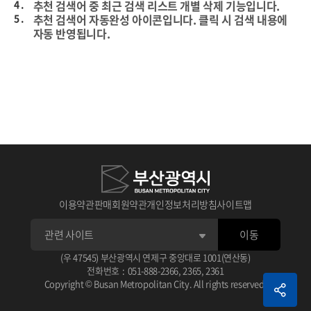
4 .
추천 검색어 중 최근 검색 리스트 개별 삭제 기능입니다.
5 .
추천 검색어 자동완성 아이콘입니다. 클릭 시 검색 내용에
자동 반영됩니다.
이용약관
판매회원약관
개인정보처리방침
사이트맵
이동
1 .
상세검색 후 선택한 데이터의 타이틀입니다.
(우 47545) 부산광역시 연제구 중앙대로 1001(연산동)
아이콘 클릭 시 선택한 데이터 스크랩이 가능합니다.
전화번호
:
051-888-2366
,
2365
,
2361
2 .
선택한 데이터 평점 주기 기능입니다.
1 .
체크가 없으면 기본 상세 검색됩니다.
Copyright © Busan Metropolitan City. All rights reserved.
3 .
선택한 데이터 관련 정보입니다.
2 .
검색 조건으로 AND, OR, NOT으로 검색됩니다.
예) (AND 검색어) (OR 검색어) (NOT 검색어)