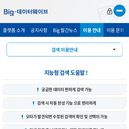
바
바
바
로
로
로
가
가
가
플랫폼 소개
공지사항
Big 월간뉴스
이용 안내
이용 문의 및
기
기
기
검색 이용안내
데이터 서비스 신청 안내
지능형 검색 도움말 !
궁금한 데이터 편하게
검색 가능
검색 시 자동 완성 기능
으로 편리하게
오타가 발견되면 수정된 검색어
확인 및 선택이 가능