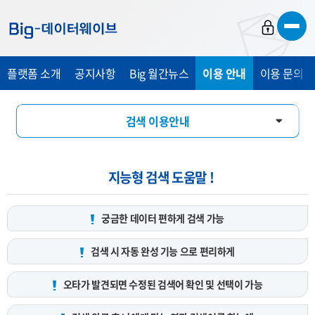
바
바
바
로
로
로
가
가
가
플랫폼 소개
공지사항
Big 월간뉴스
이용 안내
이용 문의 및
기
기
기
검색 이용안내
데이터 서비스 신청 안내
지능형 검색 도움말 !
궁금한 데이터 편하게
검색 가능
검색 시 자동 완성 기능
으로 편리하게
오타가 발견되면 수정된 검색어
확인 및 선택이 가능