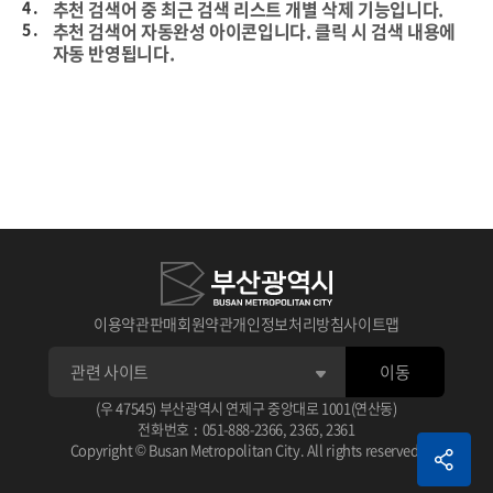
4 .
추천 검색어 중 최근 검색 리스트 개별 삭제 기능입니다.
5 .
추천 검색어 자동완성 아이콘입니다. 클릭 시 검색 내용에
자동 반영됩니다.
이용약관
판매회원약관
개인정보처리방침
사이트맵
이동
1 .
상세검색 후 선택한 데이터의 타이틀입니다.
(우 47545) 부산광역시 연제구 중앙대로 1001(연산동)
아이콘 클릭 시 선택한 데이터 스크랩이 가능합니다.
전화번호
:
051-888-2366
,
2365
,
2361
2 .
선택한 데이터 평점 주기 기능입니다.
1 .
체크가 없으면 기본 상세 검색됩니다.
Copyright © Busan Metropolitan City. All rights reserved.
3 .
선택한 데이터 관련 정보입니다.
2 .
검색 조건으로 AND, OR, NOT으로 검색됩니다.
예) (AND 검색어) (OR 검색어) (NOT 검색어)