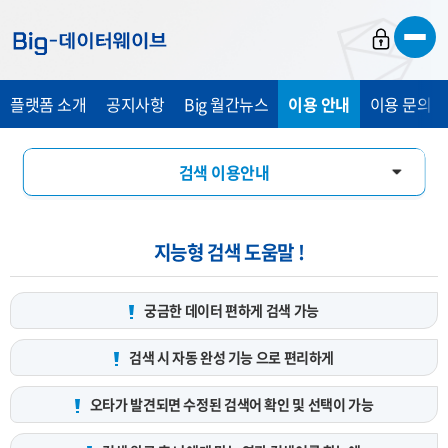
바
바
바
로
로
로
가
가
가
플랫폼 소개
공지사항
Big 월간뉴스
이용 안내
이용 문의 및
기
기
기
검색 이용안내
데이터 서비스 신청 안내
지능형 검색 도움말 !
궁금한 데이터 편하게
검색 가능
검색 시 자동 완성 기능
으로 편리하게
오타가 발견되면 수정된 검색어
확인 및 선택이 가능