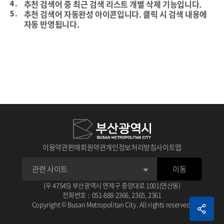
4 .
추천 검색어 중 최근 검색 리스트 개별 삭제 기능입니다.
5 .
추천 검색어 자동완성 아이콘입니다. 클릭 시 검색 내용에
자동 반영됩니다.
이용약관
판매회원약관
개인정보처리방침
사이트맵
이동
1 .
상세검색 후 선택한 데이터의 타이틀입니다.
(우 47545) 부산광역시 연제구 중앙대로 1001(연산동)
아이콘 클릭 시 선택한 데이터 스크랩이 가능합니다.
전화번호
:
051-888-2366
,
2365
,
2361
2 .
선택한 데이터 평점 주기 기능입니다.
1 .
체크가 없으면 기본 상세 검색됩니다.
Copyright © Busan Metropolitan City. All rights reserved.
3 .
선택한 데이터 관련 정보입니다.
2 .
검색 조건으로 AND, OR, NOT으로 검색됩니다.
예) (AND 검색어) (OR 검색어) (NOT 검색어)