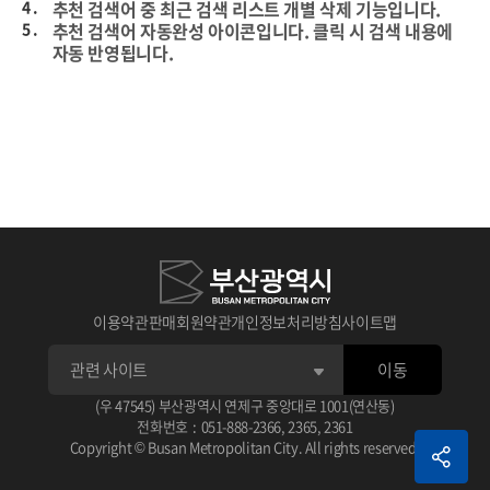
4 .
추천 검색어 중 최근 검색 리스트 개별 삭제 기능입니다.
5 .
추천 검색어 자동완성 아이콘입니다. 클릭 시 검색 내용에
자동 반영됩니다.
이용약관
판매회원약관
개인정보처리방침
사이트맵
이동
1 .
상세검색 후 선택한 데이터의 타이틀입니다.
(우 47545) 부산광역시 연제구 중앙대로 1001(연산동)
아이콘 클릭 시 선택한 데이터 스크랩이 가능합니다.
전화번호
:
051-888-2366
,
2365
,
2361
2 .
선택한 데이터 평점 주기 기능입니다.
1 .
체크가 없으면 기본 상세 검색됩니다.
Copyright © Busan Metropolitan City. All rights reserved.
3 .
선택한 데이터 관련 정보입니다.
2 .
검색 조건으로 AND, OR, NOT으로 검색됩니다.
예) (AND 검색어) (OR 검색어) (NOT 검색어)