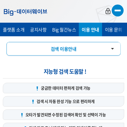
바
바
바
로
로
로
가
가
가
플랫폼 소개
공지사항
Big 월간뉴스
이용 안내
이용 문의 및
기
기
기
검색 이용안내
데이터 서비스 신청 안내
지능형 검색 도움말 !
궁금한 데이터 편하게
검색 가능
검색 시 자동 완성 기능
으로 편리하게
오타가 발견되면 수정된 검색어
확인 및 선택이 가능