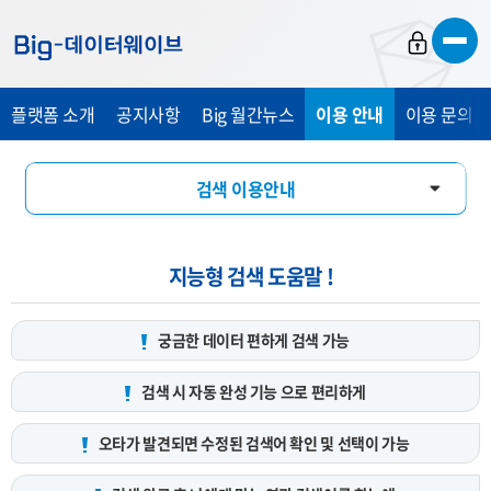
바
바
바
로
로
로
가
가
가
플랫폼 소개
공지사항
Big 월간뉴스
이용 안내
이용 문의 및
기
기
기
검색 이용안내
데이터 서비스 신청 안내
지능형 검색 도움말 !
궁금한 데이터 편하게
검색 가능
검색 시 자동 완성 기능
으로 편리하게
오타가 발견되면 수정된 검색어
확인 및 선택이 가능