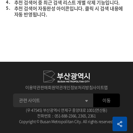
4 .
추천 검색어 중 최근 검색 리스트 개별 삭제 기능입니다.
5 .
추천 검색어 자동완성 아이콘입니다. 클릭 시 검색 내용에
자동 반영됩니다.
이용약관
판매회원약관
개인정보처리방침
사이트맵
이동
1 .
상세검색 후 선택한 데이터의 타이틀입니다.
(우 47545) 부산광역시 연제구 중앙대로 1001(연산동)
아이콘 클릭 시 선택한 데이터 스크랩이 가능합니다.
전화번호
:
051-888-2366
,
2365
,
2361
2 .
선택한 데이터 평점 주기 기능입니다.
1 .
체크가 없으면 기본 상세 검색됩니다.
Copyright © Busan Metropolitan City. All rights reserved.
3 .
선택한 데이터 관련 정보입니다.
2 .
검색 조건으로 AND, OR, NOT으로 검색됩니다.
예) (AND 검색어) (OR 검색어) (NOT 검색어)