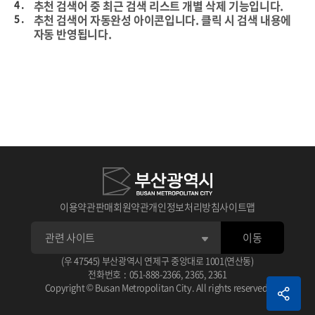
4 .
추천 검색어 중 최근 검색 리스트 개별 삭제 기능입니다.
5 .
추천 검색어 자동완성 아이콘입니다. 클릭 시 검색 내용에
자동 반영됩니다.
이용약관
판매회원약관
개인정보처리방침
사이트맵
이동
1 .
상세검색 후 선택한 데이터의 타이틀입니다.
(우 47545) 부산광역시 연제구 중앙대로 1001(연산동)
아이콘 클릭 시 선택한 데이터 스크랩이 가능합니다.
전화번호
:
051-888-2366
,
2365
,
2361
2 .
선택한 데이터 평점 주기 기능입니다.
1 .
체크가 없으면 기본 상세 검색됩니다.
Copyright © Busan Metropolitan City. All rights reserved.
3 .
선택한 데이터 관련 정보입니다.
2 .
검색 조건으로 AND, OR, NOT으로 검색됩니다.
예) (AND 검색어) (OR 검색어) (NOT 검색어)