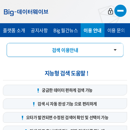
바
바
바
로
로
로
가
가
가
플랫폼 소개
공지사항
Big 월간뉴스
이용 안내
이용 문의 및
기
기
기
검색 이용안내
데이터 서비스 신청 안내
지능형 검색 도움말 !
궁금한 데이터 편하게
검색 가능
검색 시 자동 완성 기능
으로 편리하게
오타가 발견되면 수정된 검색어
확인 및 선택이 가능