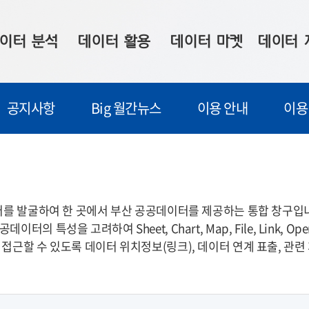
이터 분석
데이터 활용
데이터 마켓
데이터 
시 보드
상황판
데이터 구매
전국 통합맵
공지사항
Big 월간뉴스
이용 안내
이용
수사례
시각화 서비스
맞춤형 의뢰
데이터 현황
프 분석
데이터 활용 서비스
데이터 공모전
지도 기반 
주소 좌표 변환
판매자 신청
시민 공감
프로파일링
참여 기업 홍보
소상공인36
이터를 발굴하여 한 곳에서 부산 공공데이터를 제공하는 통합 창구입
특성을 고려하여 Sheet, Chart, Map, File, Link, Op
마켓 이용 안내
접근할 수 있도록 데이터 위치정보(링크), 데이터 연계 표출, 관련