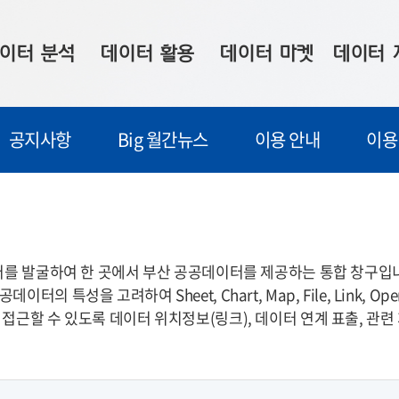
이터 분석
데이터 활용
데이터 마켓
데이터 
시 보드
상황판
데이터 구매
전국 통합맵
공지사항
Big 월간뉴스
이용 안내
이용
수사례
시각화 서비스
맞춤형 의뢰
데이터 현황
프 분석
데이터 활용 서비스
데이터 공모전
지도 기반 
주소 좌표 변환
판매자 신청
시민 공감
프로파일링
참여 기업 홍보
소상공인36
이터를 발굴하여 한 곳에서 부산 공공데이터를 제공하는 통합 창구입
특성을 고려하여 Sheet, Chart, Map, File, Link, Op
마켓 이용 안내
접근할 수 있도록 데이터 위치정보(링크), 데이터 연계 표출, 관련