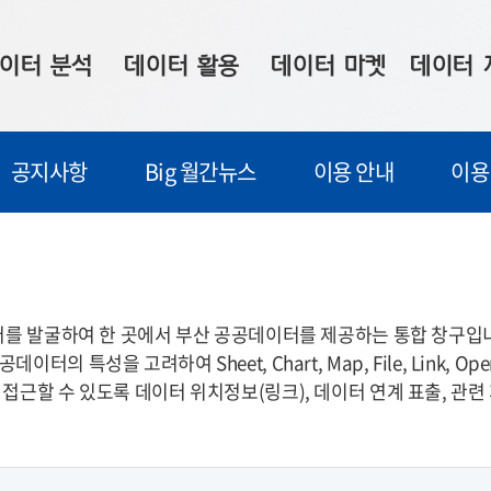
이터 분석
데이터 활용
데이터 마켓
데이터 
시 보드
상황판
데이터 구매
전국 통합맵
공지사항
Big 월간뉴스
이용 안내
이용
수사례
시각화 서비스
맞춤형 의뢰
데이터 현황
프 분석
데이터 활용 서비스
데이터 공모전
지도 기반 
주소 좌표 변환
판매자 신청
시민 공감
프로파일링
참여 기업 홍보
소상공인36
이터를 발굴하여 한 곳에서 부산 공공데이터를 제공하는 통합 창구입
특성을 고려하여 Sheet, Chart, Map, File, Link, Op
마켓 이용 안내
접근할 수 있도록 데이터 위치정보(링크), 데이터 연계 표출, 관련