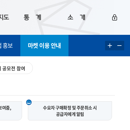
지도
통ㅤ계
소ㅤ개
부산 통계
플랫폼 소개
업 홍보
마켓 이용 안내
통계로 보는 부산
공지사항
데이터
통계 자료실
Big 월간뉴스
 공모전 참여
지도
통계 알림
이용 안내
5
통계 관련 정보
이용 문의 및 개선 요청
4
보여줌,
수요자 구매확정 및 주문취소 시
공급자에게 알림