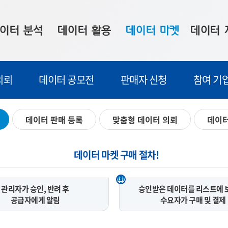
이터 분석
데이터 활용
데이터 마켓
데이터 
시 보드
상황판
데이터 구매
전국 통합맵
의뢰
데이터 공모전
판매자 신청
참여 기
수사례
시각화 서비스
맞춤형 의뢰
데이터 현황
프 분석
데이터 활용 서비스
데이터 공모전
지도 기반 
데이터 판매 등록
맞춤형 데이터 의뢰
데이터
주소 좌표 변환
판매자 신청
시민 공감
프로파일링
참여 기업 홍보
소상공인36
데이터 마켓 구매 절차!
마켓 이용 안내
3
관리자가 승인, 반려 후
승인받은 데이터를 리스트에 
공급자에게 알림
수요자가 구매 및 결제