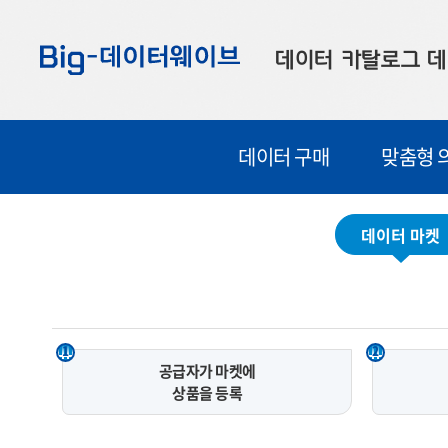
바
바
바
로
로
로
데이터 카탈로그
데
가
가
가
기
기
기
공공데이터
대
데이터 구매
맞춤형 
부산데이터
우
맞춤형 데이터
셀
데이터 마켓
연계 데이터
데이터 제공 신청
데이터 오류 신고
1
2
공급자가 마켓에
상품을 등록