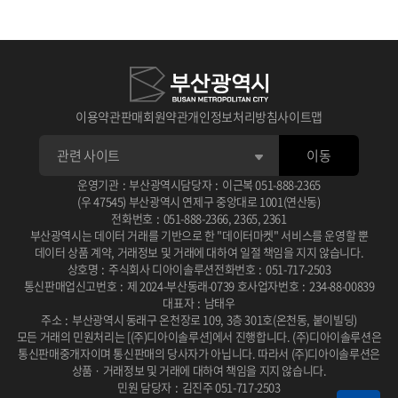
1
1
1
판매 가능한 공급자가 되려면
수요자가 분석 서비스 신청하면
수요자가 맞춤형 신청하면
메뉴의 판매자 신청을 진행
공급자에게 알림
관리자에게 알림
2
2
2
공급자가 답변 완료 후
관리자가 승인, 반려처리 후
판매자 신청이 완료되면
수요자에게 알림, 답변 확인 후 승인, 반려
공급자 자격을 획득!
공급자 전체에게 알림
이용약관
판매회원약관
개인정보처리방침
사이트맵
3
3
3
승인, 반려 처리 후 공급자에게 알림
승인 시 시작일에 맞춰 진행중
공급자 관리 메뉴에서
전자계약 링크 생성 후 수요자에게 알림
종료일에 맞춰 심사중으로 바뀜
상품 등록 신청이 가능
이동
4
4
4
운영기관
:
부산광역시
담당자
:
이근복
051-888-2365
공급자가 참여
수요자가 서명 후 공급자에게 알림
상품 등록 신청 후
수요자가 순위 결정 심사 및 상금 결제
승인 절차 확인!
공급자가 확인
(우 47545) 부산광역시 연제구 중앙대로 1001(연산동)
전화번호
:
051-888-2366
,
2365
,
2361
부산광역시는 데이터 거래를 기반으로 한 "데이터마켓" 서비스를 운영할 뿐
데이터 상품 계약, 거래정보 및 거래에 대하여 일절 책임을 지지 않습니다.
상호명
:
주식회사 디아이솔루션
전화번호
:
051-717-2503
통신판매업신고번호
:
제 2024-부산동래-0739 호
사업자번호
:
234-88-00839
대표자
:
남태우
주소
:
부산광역시 동래구 온천장로 109, 3층 301호(온천동, 붙이빌딩)
모든 거래의 민원처리는 [(주)디아이솔루션]에서 진행합니다.
(주)디아이솔루션은
통신판매중개자이며 통신판매의 당사자가 아닙니다.
따라서 (주)디아이솔루션은
상품 · 거래정보 및 거래에 대하여 책임을 지지 않습니다.
민원 담당자
:
김진주 051-717-2503