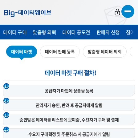
바
바
바
로
로
로
가
가
가
데이터 구매
맞춤형 의뢰
데이터 공모전
판매자 신청
참여 
기
기
기
데이터 마켓
데이터 판매 등록
맞춤형 데이터 의뢰
데
데이터 마켓 구매 절차!
1
공급자가 마켓에
상품을 등록
2
관리자가 승인, 반려 후
공급자에게 알림
3
승인받은 데이터를 리스트에 보여줌,
수요자가 구매 및 결제
4
수요자 구매확정 및 주문취소 시
공급자에게 알림