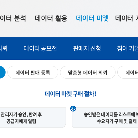
이터 분석
데이터 활용
데이터 마켓
데이터 
시 보드
상황판
데이터 구매
전국 통합맵
의뢰
데이터 공모전
판매자 신청
참여 기
수사례
시각화 서비스
맞춤형 의뢰
데이터 현황
프 분석
데이터 활용 서비스
데이터 공모전
지도 기반 
데이터 판매 등록
맞춤형 데이터 의뢰
데이터
주소 좌표 변환
판매자 신청
시민 공감
프로파일링
참여 기업 홍보
소상공인36
데이터 마켓 구매 절차!
마켓 이용 안내
3
관리자가 승인, 반려 후
승인받은 데이터를 리스트에 
공급자에게 알림
수요자가 구매 및 결제