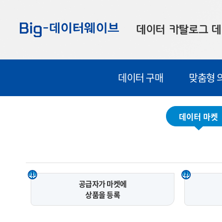
바
바
바
로
로
로
데이터 카탈로그
데
가
가
가
기
기
기
공공데이터
대
데이터 구매
맞춤형 
부산데이터
우
맞춤형 데이터
셀
데이터 마켓
연계 데이터
데이터 제공 신청
데이터 오류 신고
1
2
공급자가 마켓에
상품을 등록