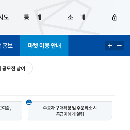
지도
통ㅤ계
소ㅤ개
부산 통계
플랫폼 소개
업 홍보
마켓 이용 안내
통계로 보는 부산
공지사항
데이터
통계 자료실
Big 월간뉴스
 공모전 참여
지도
통계 알림
이용 안내
5
통계 관련 정보
이용 문의 및 개선 요청
4
보여줌,
수요자 구매확정 및 주문취소 시
공급자에게 알림