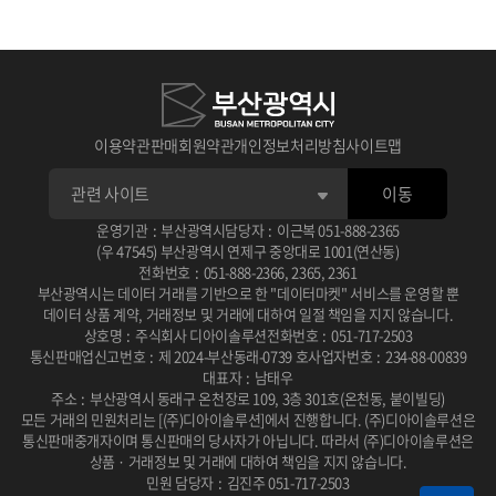
1
1
1
판매 가능한 공급자가 되려면
수요자가 분석 서비스 신청하면
수요자가 맞춤형 신청하면
메뉴의 판매자 신청을 진행
공급자에게 알림
관리자에게 알림
2
2
2
공급자가 답변 완료 후
관리자가 승인, 반려처리 후
판매자 신청이 완료되면
수요자에게 알림, 답변 확인 후 승인, 반려
공급자 자격을 획득!
공급자 전체에게 알림
이용약관
판매회원약관
개인정보처리방침
사이트맵
3
3
3
승인, 반려 처리 후 공급자에게 알림
승인 시 시작일에 맞춰 진행중
공급자 관리 메뉴에서
전자계약 링크 생성 후 수요자에게 알림
종료일에 맞춰 심사중으로 바뀜
상품 등록 신청이 가능
이동
4
4
4
운영기관
:
부산광역시
담당자
:
이근복
051-888-2365
공급자가 참여
수요자가 서명 후 공급자에게 알림
상품 등록 신청 후
수요자가 순위 결정 심사 및 상금 결제
승인 절차 확인!
공급자가 확인
(우 47545) 부산광역시 연제구 중앙대로 1001(연산동)
전화번호
:
051-888-2366
,
2365
,
2361
부산광역시는 데이터 거래를 기반으로 한 "데이터마켓" 서비스를 운영할 뿐
데이터 상품 계약, 거래정보 및 거래에 대하여 일절 책임을 지지 않습니다.
상호명
:
주식회사 디아이솔루션
전화번호
:
051-717-2503
통신판매업신고번호
:
제 2024-부산동래-0739 호
사업자번호
:
234-88-00839
대표자
:
남태우
주소
:
부산광역시 동래구 온천장로 109, 3층 301호(온천동, 붙이빌딩)
모든 거래의 민원처리는 [(주)디아이솔루션]에서 진행합니다.
(주)디아이솔루션은
통신판매중개자이며 통신판매의 당사자가 아닙니다.
따라서 (주)디아이솔루션은
상품 · 거래정보 및 거래에 대하여 책임을 지지 않습니다.
민원 담당자
:
김진주 051-717-2503