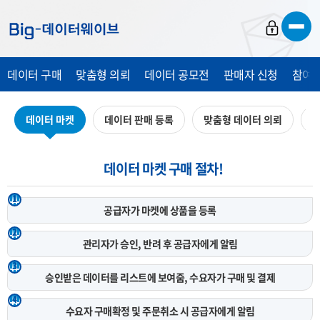
바
바
바
로
로
로
가
가
가
데이터 구매
맞춤형 의뢰
데이터 공모전
판매자 신청
참여 
기
기
기
데이터 마켓
데이터 판매 등록
맞춤형 데이터 의뢰
데
데이터 마켓 구매 절차!
1
공급자가 마켓에
상품을 등록
2
관리자가 승인, 반려 후
공급자에게 알림
3
승인받은 데이터를 리스트에 보여줌,
수요자가 구매 및 결제
4
수요자 구매확정 및 주문취소 시
공급자에게 알림