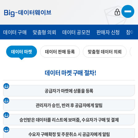
바
바
바
로
로
로
가
가
가
데이터 구매
맞춤형 의뢰
데이터 공모전
판매자 신청
참여 
기
기
기
데이터 마켓
데이터 판매 등록
맞춤형 데이터 의뢰
데
데이터 마켓 구매 절차!
1
공급자가 마켓에
상품을 등록
2
관리자가 승인, 반려 후
공급자에게 알림
3
승인받은 데이터를 리스트에 보여줌,
수요자가 구매 및 결제
4
수요자 구매확정 및 주문취소 시
공급자에게 알림