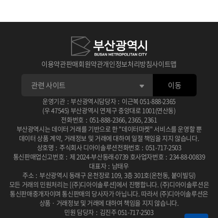
1
1
1
판매 가능한 공급자가 되려면
수요자가 분석 서비스 신청하면
수요자가 맞춤형 신청하면
메뉴의 판매자 신청을 진행
공급자에게 알림
관리자에게 알림
2
2
2
공급자가 답변 완료 후
관리자가 승인, 반려처리 후
판매자 신청이 완료되면
수요자에게 알림, 답변 확인 후 승인, 반려
공급자 자격을 획득!
공급자 전체에게 알림
이용약관
판매회원약관
개인정보처리방침
사이트맵
3
3
3
승인, 반려 처리 후 공급자에게 알림
승인 시 시작일에 맞춰 진행중
공급자 관리 메뉴에서
전자계약 링크 생성 후 수요자에게 알림
종료일에 맞춰 심사중으로 바뀜
상품 등록 신청이 가능
이동
4
4
4
운영기관
:
부산광역시
담당자
:
이근복
051-888-2365
공급자가 참여
수요자가 서명 후 공급자에게 알림
상품 등록 신청 후
수요자가 순위 결정 심사 및 상금 결제
승인 절차 확인!
공급자가 확인
(우 47545) 부산광역시 연제구 중앙대로 1001(연산동)
전화번호
:
051-888-2366
,
2365
,
2361
부산광역시는 데이터 거래를 기반으로 한 "데이터마켓" 서비스를 운영할 뿐
데이터 상품 계약, 거래정보 및 거래에 대하여 일절 책임을 지지 않습니다.
상호명
:
주식회사 디아이솔루션
전화번호
:
051-717-2503
통신판매업신고번호
:
제 2024-부산동래-0739 호
사업자번호
:
234-88-00839
대표자
:
남태우
주소
:
부산광역시 동래구 온천장로 109, 3층 301호(온천동, 붙이빌딩)
모든 거래의 민원처리는 [(주)디아이솔루션]에서 진행합니다.
(주)디아이솔루션은
통신판매중개자이며 통신판매의 당사자가 아닙니다.
따라서 (주)디아이솔루션은
상품 · 거래정보 및 거래에 대하여 책임을 지지 않습니다.
민원 담당자
:
김진주 051-717-2503