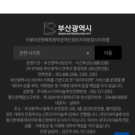
1
1
1
판매 가능한 공급자가 되려면
수요자가 분석 서비스 신청하면
수요자가 맞춤형 신청하면
메뉴의 판매자 신청을 진행
공급자에게 알림
관리자에게 알림
2
2
2
공급자가 답변 완료 후
관리자가 승인, 반려처리 후
판매자 신청이 완료되면
수요자에게 알림, 답변 확인 후 승인, 반려
공급자 자격을 획득!
공급자 전체에게 알림
이용약관
판매회원약관
개인정보처리방침
사이트맵
3
3
3
승인, 반려 처리 후 공급자에게 알림
승인 시 시작일에 맞춰 진행중
공급자 관리 메뉴에서
전자계약 링크 생성 후 수요자에게 알림
종료일에 맞춰 심사중으로 바뀜
상품 등록 신청이 가능
이동
4
4
4
운영기관
:
부산광역시
담당자
:
이근복
051-888-2365
공급자가 참여
수요자가 서명 후 공급자에게 알림
상품 등록 신청 후
수요자가 순위 결정 심사 및 상금 결제
승인 절차 확인!
공급자가 확인
(우 47545) 부산광역시 연제구 중앙대로 1001(연산동)
전화번호
:
051-888-2366
,
2365
,
2361
부산광역시는 데이터 거래를 기반으로 한 "데이터마켓" 서비스를 운영할 뿐
데이터 상품 계약, 거래정보 및 거래에 대하여 일절 책임을 지지 않습니다.
상호명
:
주식회사 디아이솔루션
전화번호
:
051-717-2503
통신판매업신고번호
:
제 2024-부산동래-0739 호
사업자번호
:
234-88-00839
대표자
:
남태우
주소
:
부산광역시 동래구 온천장로 109, 3층 301호(온천동, 붙이빌딩)
모든 거래의 민원처리는 [(주)디아이솔루션]에서 진행합니다.
(주)디아이솔루션은
통신판매중개자이며 통신판매의 당사자가 아닙니다.
따라서 (주)디아이솔루션은
상품 · 거래정보 및 거래에 대하여 책임을 지지 않습니다.
민원 담당자
:
김진주 051-717-2503