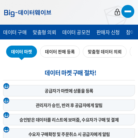
바
바
바
로
로
로
가
가
가
데이터 구매
맞춤형 의뢰
데이터 공모전
판매자 신청
참여 
기
기
기
데이터 마켓
데이터 판매 등록
맞춤형 데이터 의뢰
데
데이터 마켓 구매 절차!
1
공급자가 마켓에
상품을 등록
2
관리자가 승인, 반려 후
공급자에게 알림
3
승인받은 데이터를 리스트에 보여줌,
수요자가 구매 및 결제
4
수요자 구매확정 및 주문취소 시
공급자에게 알림