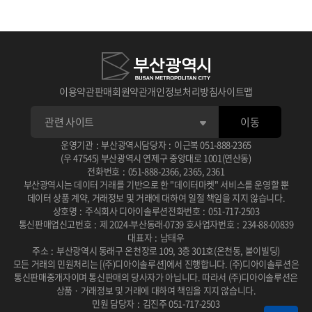
1
1
1
판매 가능한 공급자가 되려면
수요자가 분석 서비스 신청하면
수요자가 맞춤형 신청하면
메뉴의 판매자 신청을 진행
공급자에게 알림
관리자에게 알림
2
2
2
공급자가 답변 완료 후
관리자가 승인, 반려처리 후
판매자 신청이 완료되면
수요자에게 알림, 답변 확인 후 승인, 반려
공급자 자격을 획득!
공급자 전체에게 알림
이용약관
판매회원약관
개인정보처리방침
사이트맵
3
3
3
승인, 반려 처리 후 공급자에게 알림
승인 시 시작일에 맞춰 진행중
공급자 관리 메뉴에서
전자계약 링크 생성 후 수요자에게 알림
종료일에 맞춰 심사중으로 바뀜
상품 등록 신청이 가능
이동
4
4
4
운영기관
:
부산광역시
담당자
:
이근복
051-888-2365
공급자가 참여
수요자가 서명 후 공급자에게 알림
상품 등록 신청 후
수요자가 순위 결정 심사 및 상금 결제
승인 절차 확인!
공급자가 확인
(우 47545) 부산광역시 연제구 중앙대로 1001(연산동)
전화번호
:
051-888-2366
,
2365
,
2361
부산광역시는 데이터 거래를 기반으로 한 "데이터마켓" 서비스를 운영할 뿐
데이터 상품 계약, 거래정보 및 거래에 대하여 일절 책임을 지지 않습니다.
상호명
:
주식회사 디아이솔루션
전화번호
:
051-717-2503
통신판매업신고번호
:
제 2024-부산동래-0739 호
사업자번호
:
234-88-00839
대표자
:
남태우
주소
:
부산광역시 동래구 온천장로 109, 3층 301호(온천동, 붙이빌딩)
모든 거래의 민원처리는 [(주)디아이솔루션]에서 진행합니다.
(주)디아이솔루션은
통신판매중개자이며 통신판매의 당사자가 아닙니다.
따라서 (주)디아이솔루션은
상품 · 거래정보 및 거래에 대하여 책임을 지지 않습니다.
민원 담당자
:
김진주 051-717-2503