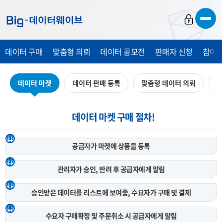
바
바
바
로
로
로
가
가
가
데이터 구매
맞춤형 의뢰
데이터 공모전
판매자 신청
참여 
기
기
기
데이터 마켓
데이터 판매 등록
맞춤형 데이터 의뢰
데
데이터 마켓 구매 절차!
1
공급자가 마켓에
상품을 등록
2
관리자가 승인, 반려 후
공급자에게 알림
3
승인받은 데이터를 리스트에 보여줌,
수요자가 구매 및 결제
4
수요자 구매확정 및 주문취소 시
공급자에게 알림