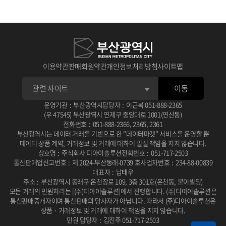
1
1
1
판매 가능한 공급자가 되려면
수요자가 분석 서비스 신청하면
수요자가 맞춤형 신청하면
메뉴의 판매자 신청을 진행
공급자에게 알림
관리자에게 알림
2
2
2
공급자가 답변 완료 후
관리자가 승인, 반려처리 후
판매자 신청이 완료되면
수요자에게 알림, 답변 확인 후 승인, 반려
공급자 자격을 획득!
공급자 전체에게 알림
이용약관
판매회원약관
개인정보처리방침
사이트맵
3
3
3
승인, 반려 처리 후 공급자에게 알림
승인 시 시작일에 맞춰 진행중
공급자 관리 메뉴에서
전자계약 링크 생성 후 수요자에게 알림
종료일에 맞춰 심사중으로 바뀜
상품 등록 신청이 가능
이동
4
4
4
운영기관
:
부산광역시
담당자
:
이근복
051-888-2365
공급자가 참여
수요자가 서명 후 공급자에게 알림
상품 등록 신청 후
수요자가 순위 결정 심사 및 상금 결제
승인 절차 확인!
공급자가 확인
(우 47545) 부산광역시 연제구 중앙대로 1001(연산동)
전화번호
:
051-888-2366
,
2365
,
2361
부산광역시는 데이터 거래를 기반으로 한 "데이터마켓" 서비스를 운영할 뿐
데이터 상품 계약, 거래정보 및 거래에 대하여 일절 책임을 지지 않습니다.
상호명
:
주식회사 디아이솔루션
전화번호
:
051-717-2503
통신판매업신고번호
:
제 2024-부산동래-0739 호
사업자번호
:
234-88-00839
대표자
:
남태우
주소
:
부산광역시 동래구 온천장로 109, 3층 301호(온천동, 붙이빌딩)
모든 거래의 민원처리는 [(주)디아이솔루션]에서 진행합니다.
(주)디아이솔루션은
통신판매중개자이며 통신판매의 당사자가 아닙니다.
따라서 (주)디아이솔루션은
상품 · 거래정보 및 거래에 대하여 책임을 지지 않습니다.
민원 담당자
:
김진주 051-717-2503