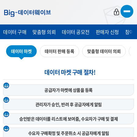
바
바
바
로
로
로
가
가
가
데이터 구매
맞춤형 의뢰
데이터 공모전
판매자 신청
참여 
기
기
기
데이터 마켓
데이터 판매 등록
맞춤형 데이터 의뢰
데
데이터 마켓 구매 절차!
1
공급자가 마켓에
상품을 등록
2
관리자가 승인, 반려 후
공급자에게 알림
3
승인받은 데이터를 리스트에 보여줌,
수요자가 구매 및 결제
4
수요자 구매확정 및 주문취소 시
공급자에게 알림