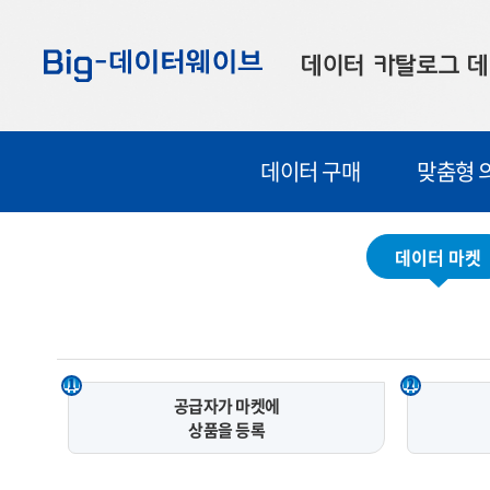
바
바
바
로
로
로
데이터 카탈로그
데
가
가
가
기
기
기
공공데이터
대
데이터 구매
맞춤형 
부산데이터
우
맞춤형 데이터
셀
데이터 마켓
연계 데이터
데이터 제공 신청
데이터 오류 신고
1
2
공급자가 마켓에
상품을 등록