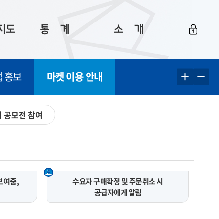
지도
통ㅤ계
소ㅤ개
부산 통계
플랫폼 소개
업 홍보
마켓 이용 안내
통계로 보는 부산
공지사항
데이터
통계 자료실
Big 월간뉴스
 공모전 참여
지도
통계 알림
이용 안내
5
통계 관련 정보
이용 문의 및 개선 요청
4
보여줌,
수요자 구매확정 및 주문취소 시
공급자에게 알림