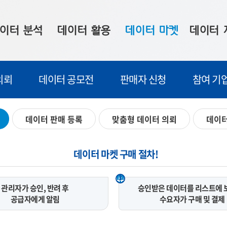
이터 분석
데이터 활용
데이터 마켓
데이터 
시 보드
상황판
데이터 구매
전국 통합맵
의뢰
데이터 공모전
판매자 신청
참여 기
수사례
시각화 서비스
맞춤형 의뢰
데이터 현황
프 분석
데이터 활용 서비스
데이터 공모전
지도 기반 
데이터 판매 등록
맞춤형 데이터 의뢰
데이터
주소 좌표 변환
판매자 신청
시민 공감
프로파일링
참여 기업 홍보
소상공인36
데이터 마켓 구매 절차!
마켓 이용 안내
3
관리자가 승인, 반려 후
승인받은 데이터를 리스트에 
공급자에게 알림
수요자가 구매 및 결제