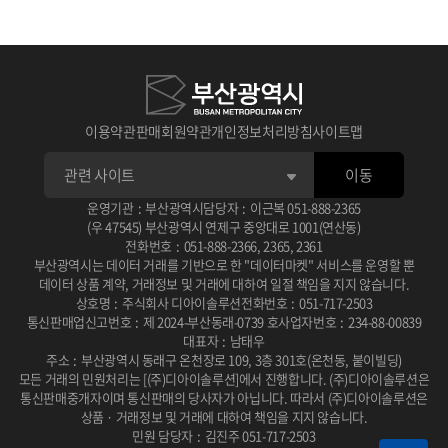
1
1
1
판매 가능한 공급자가 되려면
수요자가 분석 서비스 신청하면
수요자가 맞춤형 신청하면
메뉴의 판매자 신청을 진행
공급자에게 알림
관리자에게 알림
2
2
2
공급자가 답변 완료 후
관리자가 승인, 반려처리 후
판매자 신청이 완료되면
수요자에게 알림, 답변 확인 후 승인, 반려
공급자 자격을 획득!
공급자 전체에게 알림
이용약관
판매회원약관
개인정보처리방침
사이트맵
3
3
3
승인, 반려 처리 후 공급자에게 알림
승인 시 시작일에 맞춰 진행중
공급자 관리 메뉴에서
전자계약 링크 생성 후 수요자에게 알림
종료일에 맞춰 심사중으로 바뀜
상품 등록 신청이 가능
이동
4
4
4
운영기관
:
부산광역시
담당자
:
이근복
051-888-2365
공급자가 참여
수요자가 서명 후 공급자에게 알림
상품 등록 신청 후
수요자가 순위 결정 심사 및 상금 결제
승인 절차 확인!
공급자가 확인
(우 47545) 부산광역시 연제구 중앙대로 1001(연산동)
전화번호
:
051-888-2366
,
2365
,
2361
부산광역시는 데이터 거래를 기반으로 한 "데이터마켓" 서비스를 운영할 뿐
데이터 상품 계약, 거래정보 및 거래에 대하여 일절 책임을 지지 않습니다.
상호명
:
주식회사 디아이솔루션
전화번호
:
051-717-2503
통신판매업신고번호
:
제 2024-부산동래-0739 호
사업자번호
:
234-88-00839
대표자
:
남태우
주소
:
부산광역시 동래구 온천장로 109, 3층 301호(온천동, 붙이빌딩)
모든 거래의 민원처리는 [(주)디아이솔루션]에서 진행합니다.
(주)디아이솔루션은
통신판매중개자이며 통신판매의 당사자가 아닙니다.
따라서 (주)디아이솔루션은
상품 · 거래정보 및 거래에 대하여 책임을 지지 않습니다.
민원 담당자
:
김진주 051-717-2503