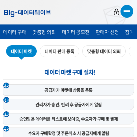
바
바
바
로
로
로
가
가
가
데이터 구매
맞춤형 의뢰
데이터 공모전
판매자 신청
참여 
기
기
기
데이터 마켓
데이터 판매 등록
맞춤형 데이터 의뢰
데
데이터 마켓 구매 절차!
1
공급자가 마켓에
상품을 등록
2
관리자가 승인, 반려 후
공급자에게 알림
3
승인받은 데이터를 리스트에 보여줌,
수요자가 구매 및 결제
4
수요자 구매확정 및 주문취소 시
공급자에게 알림