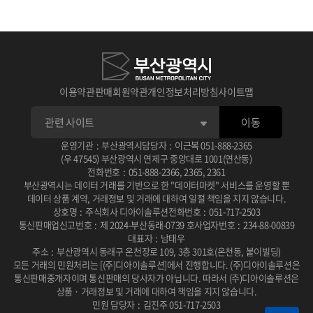
1
1
1
판매 가능한 공급자가 되려면
수요자가 분석 서비스 신청하면
수요자가 맞춤형 신청하면
메뉴의 판매자 신청을 진행
공급자에게 알림
관리자에게 알림
2
2
2
공급자가 답변 완료 후
관리자가 승인, 반려처리 후
판매자 신청이 완료되면
수요자에게 알림, 답변 확인 후 승인, 반려
공급자 자격을 획득!
공급자 전체에게 알림
이용약관
판매회원약관
개인정보처리방침
사이트맵
3
3
3
승인, 반려 처리 후 공급자에게 알림
승인 시 시작일에 맞춰 진행중
공급자 관리 메뉴에서
전자계약 링크 생성 후 수요자에게 알림
종료일에 맞춰 심사중으로 바뀜
상품 등록 신청이 가능
이동
4
4
4
운영기관
:
부산광역시
담당자
:
이근복
051-888-2365
공급자가 참여
수요자가 서명 후 공급자에게 알림
상품 등록 신청 후
수요자가 순위 결정 심사 및 상금 결제
승인 절차 확인!
공급자가 확인
(우 47545) 부산광역시 연제구 중앙대로 1001(연산동)
전화번호
:
051-888-2366
,
2365
,
2361
부산광역시는 데이터 거래를 기반으로 한 "데이터마켓" 서비스를 운영할 뿐
데이터 상품 계약, 거래정보 및 거래에 대하여 일절 책임을 지지 않습니다.
상호명
:
주식회사 디아이솔루션
전화번호
:
051-717-2503
통신판매업신고번호
:
제 2024-부산동래-0739 호
사업자번호
:
234-88-00839
대표자
:
남태우
주소
:
부산광역시 동래구 온천장로 109, 3층 301호(온천동, 붙이빌딩)
모든 거래의 민원처리는 [(주)디아이솔루션]에서 진행합니다.
(주)디아이솔루션은
통신판매중개자이며 통신판매의 당사자가 아닙니다.
따라서 (주)디아이솔루션은
상품 · 거래정보 및 거래에 대하여 책임을 지지 않습니다.
민원 담당자
:
김진주 051-717-2503