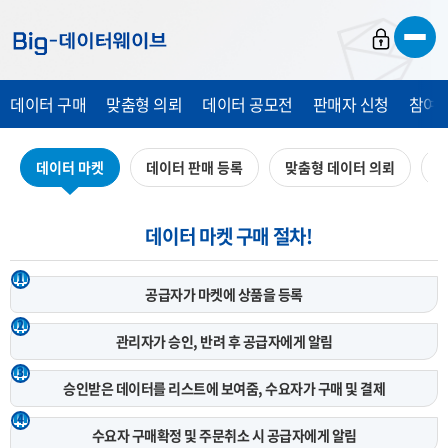
바
바
바
로
로
로
가
가
가
데이터 구매
맞춤형 의뢰
데이터 공모전
판매자 신청
참여 
기
기
기
데이터 마켓
데이터 판매 등록
맞춤형 데이터 의뢰
데
데이터 마켓 구매 절차!
1
공급자가 마켓에
상품을 등록
2
관리자가 승인, 반려 후
공급자에게 알림
3
승인받은 데이터를 리스트에 보여줌,
수요자가 구매 및 결제
4
수요자 구매확정 및 주문취소 시
공급자에게 알림